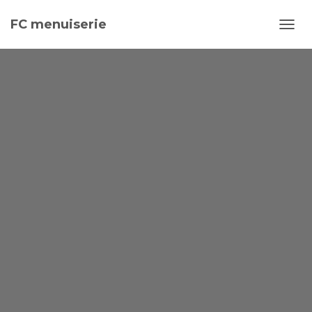
FC menuiserie
OUVR