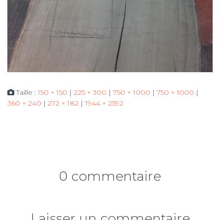
Taille :
150 × 150
|
225 × 300
|
750 × 1000
|
750 × 1000
|
360 × 240
|
272 × 182
|
1944 × 2592
0 commentaire
Laisser un commentaire