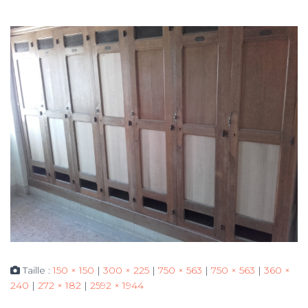
Taille :
150 × 150
|
300 × 225
|
750 × 563
|
750 × 563
|
360 ×
240
|
272 × 182
|
2592 × 1944