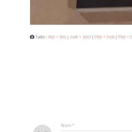
Taille :
150 × 150
|
248 × 300
|
750 × 906
|
750 × 
Nom
*