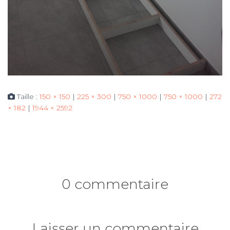
Taille :
150 × 150
|
225 × 300
|
750 × 1000
|
750 × 1000
|
272
× 182
|
1944 × 2592
0 commentaire
Laisser un commentaire