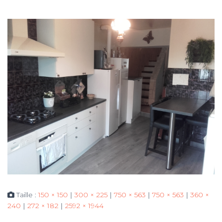
Taille :
150 × 150
|
300 × 225
|
750 × 563
|
750 × 563
|
360 ×
240
|
272 × 182
|
2592 × 1944