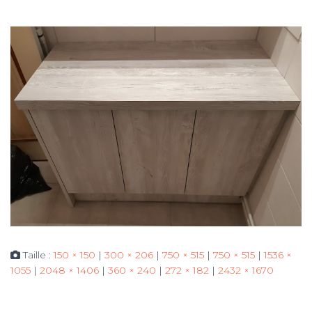
Taille :
150 × 150
|
300 × 206
|
750 × 515
|
750 × 515
|
1536 ×
1055
|
2048 × 1406
|
360 × 240
|
272 × 182
|
2432 × 1670