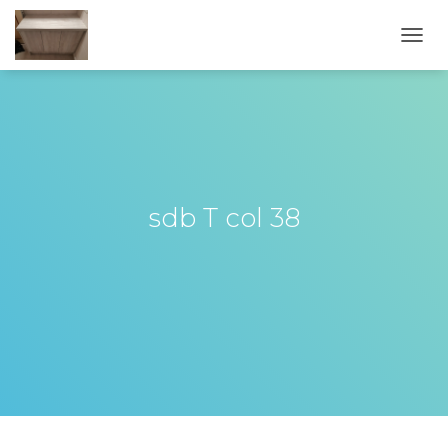
OUVR
sdb T col 38