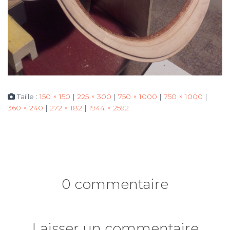
Taille :
150 × 150
|
225 × 300
|
750 × 1000
|
750 × 1000
|
360 × 240
|
272 × 182
|
1944 × 2592
0 commentaire
Laisser un commentaire